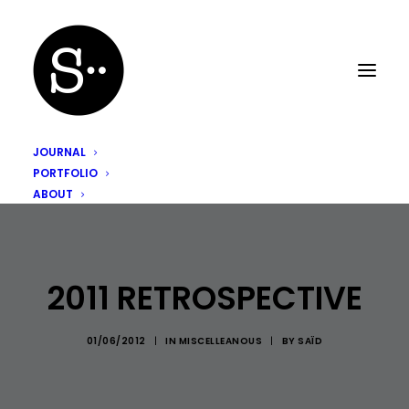
JOURNAL
PORTFOLIO
ABOUT
2011 RETROSPECTIVE
01/06/2012
|
IN
MISCELLEANOUS
|
BY
SAÏD