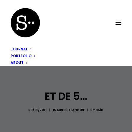
JOURNAL
PORTFOLIO
ABOUT
ET DE 5…
05/18/2011
|
IN
MISCELLEANOUS
|
BY
SAÏD