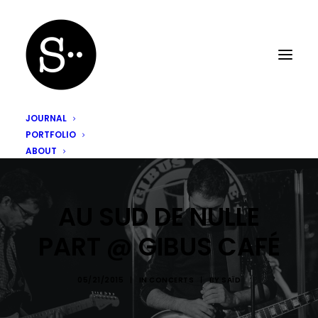
JOURNAL
PORTFOLIO
ABOUT
AU SUD DE NULLE
PART @ GIBUS CAFÉ
05/21/2015
|
IN
CONCERTS
|
BY
SAÏD