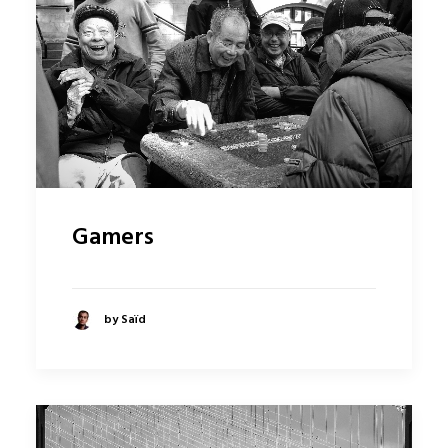
Gamers
by Saïd