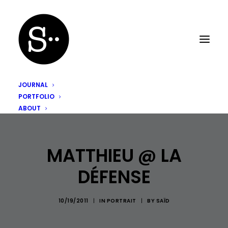
JOURNAL
PORTFOLIO
ABOUT
MATTHIEU @ LA
DÉFENSE
10/19/2011
|
IN
PORTRAIT
|
BY
SAÏD