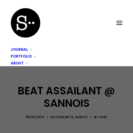
JOURNAL
PORTFOLIO
ABOUT
BEAT ASSAILANT @
SANNOIS
06/01/2011
|
IN
CONCERTS
,
EVENTS
|
BY
SAÏD