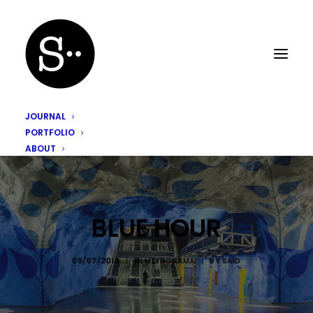
JOURNAL
PORTFOLIO
ABOUT
BLUE HOUR
09/07/2016
|
IN
METRORAMA
|
BY
SAÏD