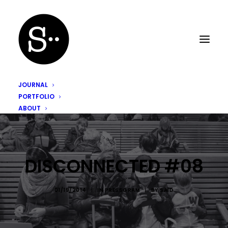
JOURNAL
PORTFOLIO
ABOUT
DISCONNECTED #08
01/19/2014
|
IN
PRESSGRAM
|
BY
SAÏD