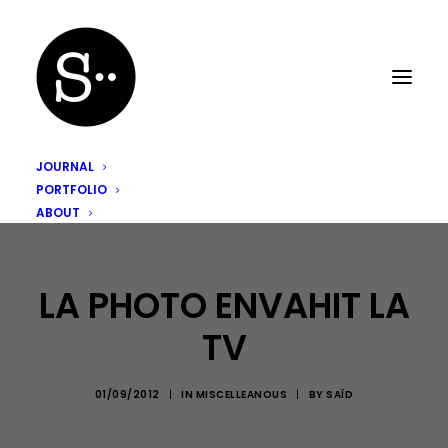
JOURNAL
PORTFOLIO
ABOUT
LA PHOTO ENVAHIT LA
TV
01/09/2012
|
IN
MISCELLEANOUS
|
BY
SAÏD