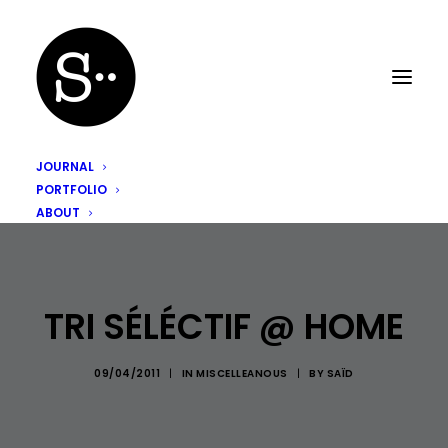
JOURNAL
PORTFOLIO
ABOUT
TRI SÉLÉCTIF @ HOME
09/04/2011
|
IN
MISCELLEANOUS
|
BY
SAÏD