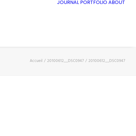
JOURNAL
PORTFOLIO
ABOUT
Accueil
20100612__DSC0947
20100612__DSC0947