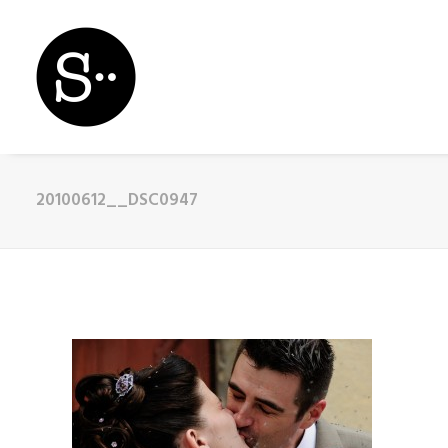
20100612__DSC0947