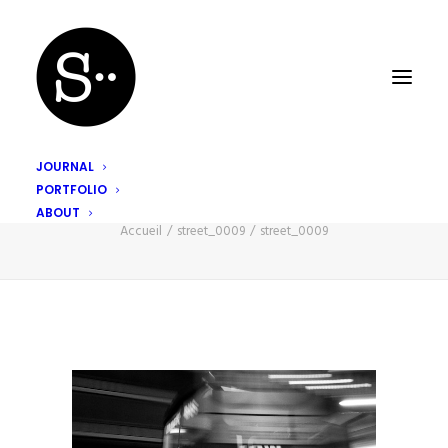
JOURNAL
PORTFOLIO
street_0009
ABOUT
Accueil
street_0009
street_0009