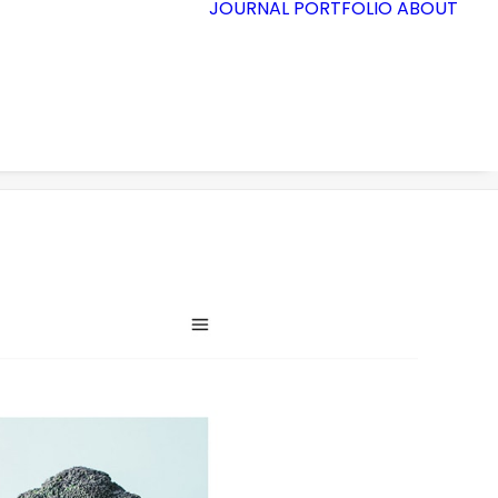
JOURNAL
PORTFOLIO
ABOUT
Accueil
Demo media 2002273079
Demo media 2002273079