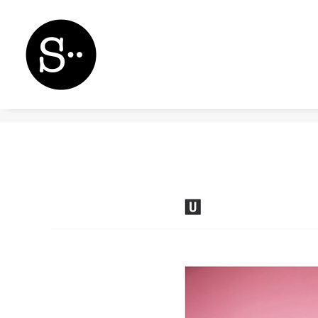
Demo media 2002273079