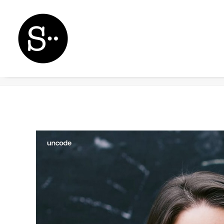
Demo media 1379752495