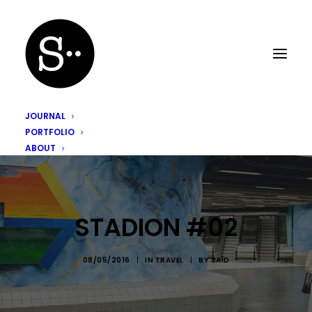
JOURNAL
PORTFOLIO
ABOUT
STADION #02
08/05/2016
|
IN
TRAVEL
|
BY
SAÏD