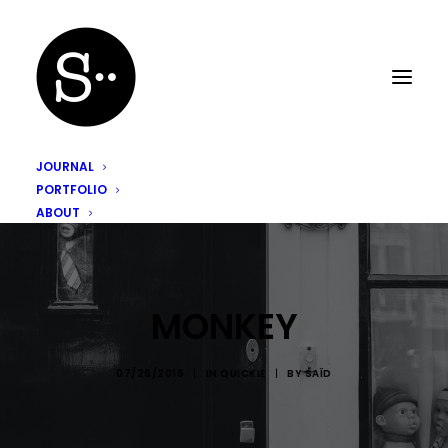
JOURNAL
PORTFOLIO
ABOUT
MONKEY
07/26/2016
|
IN
QUICKIE
|
BY
SAÏD