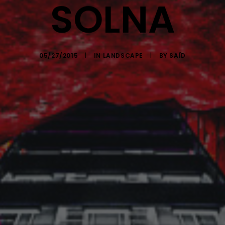
SOLNA
05/27/2015
|
IN
LANDSCAPE
|
BY
SAÏD