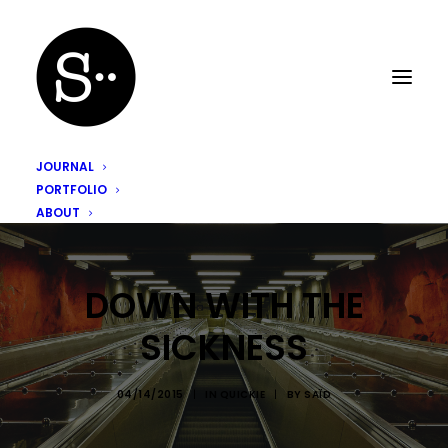
JOURNAL
PORTFOLIO
ABOUT
DOWN WITH THE
SICKNESS
04/14/2015
|
IN
QUICKIE
|
BY
SAÏD