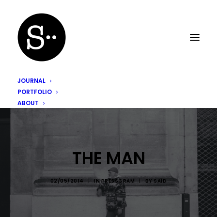
JOURNAL
PORTFOLIO
ABOUT
THE MAN
02/05/2014
|
IN
PRESSGRAM
|
BY
SAÏD