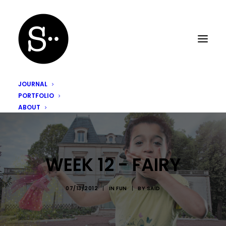
JOURNAL
PORTFOLIO
ABOUT
WEEK 12 - FAIRY
07/13/2012
|
IN
FUN
|
BY
SAÏD