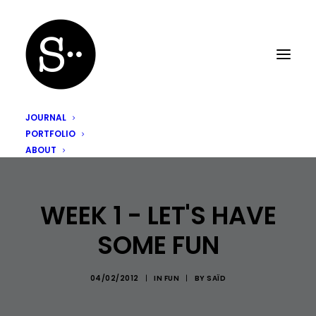
JOURNAL
PORTFOLIO
ABOUT
WEEK 1 - LET'S HAVE
SOME FUN
04/02/2012
|
IN
FUN
|
BY
SAÏD