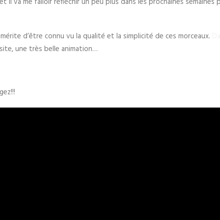
et il va me falloir réfléchir un peu plus dans les prochaines semaines 
érite d’être connu vu la qualité et la simplicité de ces morceaux.
Da
n site, une très belle animation…
ez!!!