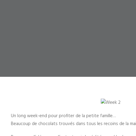
Un long week-end pour profiter de la petite famille…
Beaucoup de chocolats trouvés dans tous les recoins de la maiso