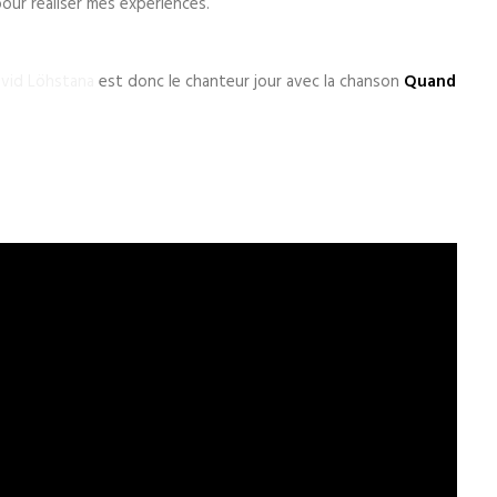
pour réaliser mes expériences.
vid Löhstana
est donc le chanteur jour avec la chanson
Quand