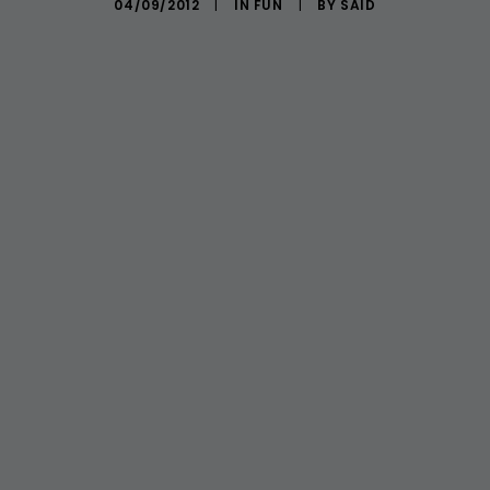
04/09/2012
|
IN
FUN
|
BY
SAÏD