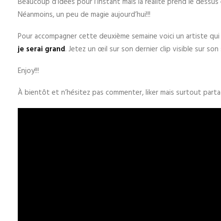
Beaucoup d’idées pour l’instant mais la réalité prend le dessus 
Néanmoins, un peu de magie aujourd’hui!!!
Pour accompagner cette deuxième semaine voici un artiste qui m
je serai grand
. Jetez un œil sur son dernier clip visible sur so
Enjoy!!!
À bientôt et n’hésitez pas commenter, liker mais surtout partag