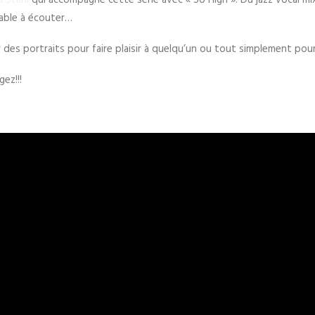
a Stahl
qui accompagne cette série avec « So High ». Du jazz vocal mi
able à écouter…
r des portraits pour faire plaisir à quelqu’un ou tout simplement pou
ez!!!