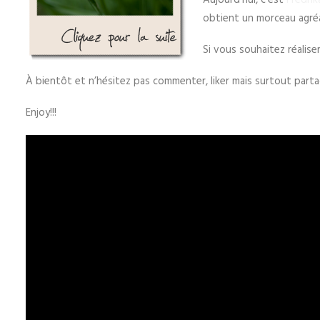
Aujourd’hui, c’est
Fredrik
obtient un morceau agré
Si vous souhaitez réalise
À bientôt et n’hésitez pas commenter, liker mais surtout partag
Enjoy!!!