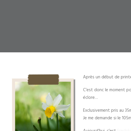
Après un début de printem
C’est donc le moment pou
éclore
…
Exclusivement pris au 35
Je me demande si le 105mm