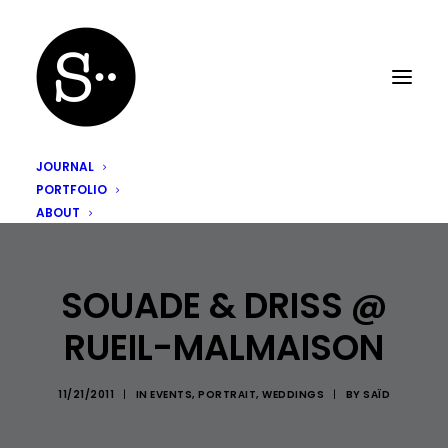
JOURNAL
PORTFOLIO
ABOUT
SOUADE & DRISS @
RUEIL-MALMAISON
11/21/2011
|
IN
EVENTS
,
PORTRAIT
,
WEDDINGS
|
BY
SAÏD