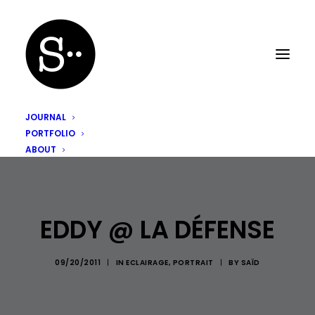
JOURNAL
PORTFOLIO
ABOUT
EDDY @ LA DÉFENSE
09/20/2011
|
IN
ECLAIRAGE
,
PORTRAIT
|
BY
SAÏD