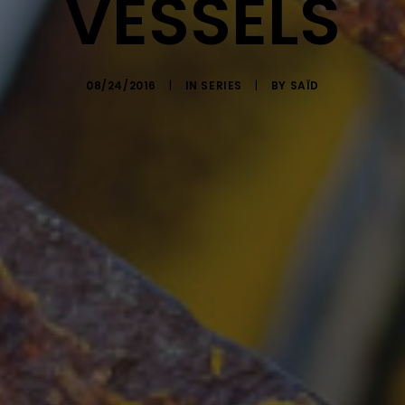
VESSELS
08/24/2016
|
IN
SERIES
|
BY
SAÏD