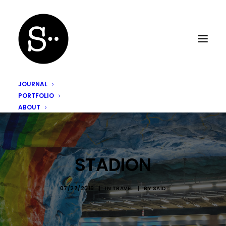
JOURNAL
PORTFOLIO
ABOUT
STADION
07/27/2016
|
IN
TRAVEL
|
BY
SAÏD