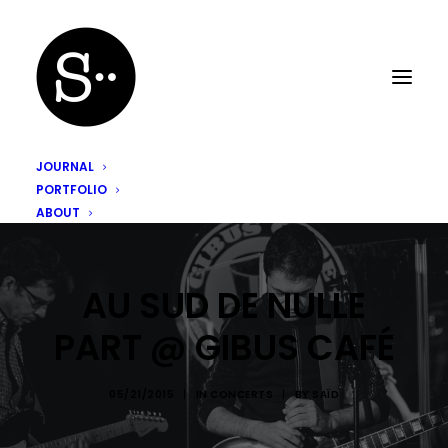
JOURNAL
PORTFOLIO
ABOUT
AU SUD DE NULLE
PART @ GIBUS CAFÉ
05/21/2015
|
IN
CONCERTS
|
BY
SAÏD