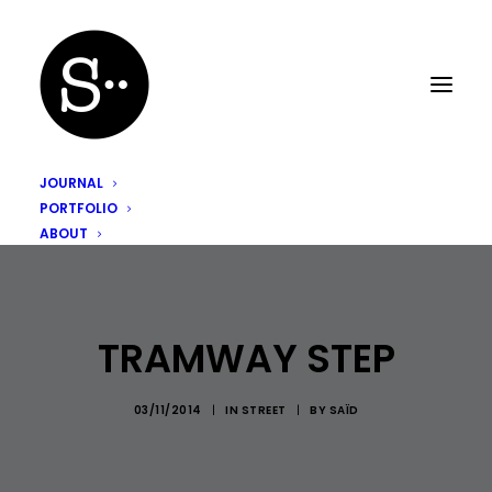
JOURNAL
PORTFOLIO
ABOUT
TRAMWAY STEP
03/11/2014
|
IN
STREET
|
BY
SAÏD