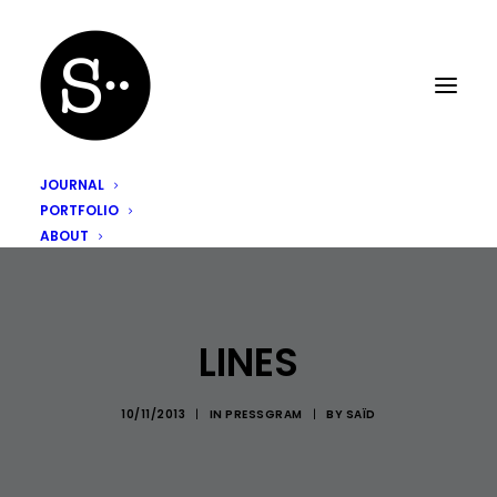
JOURNAL
PORTFOLIO
ABOUT
LINES
10/11/2013
|
IN
PRESSGRAM
|
BY
SAÏD