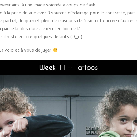
venir ainsi à une image soignée à coups de flash.
 à la prise de vue avec 3 sources d’éclairage pour le contraste, pui
tage partiel, du grain et plein de masques de fusion et encore d’autr
 partie la plus dure a exécuter, loin de là…
e s’il reste encore quelques défauts (O_o)
a voici et à vous de juger