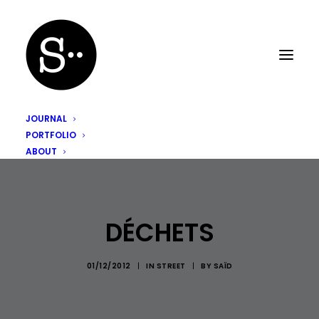
JOURNAL
PORTFOLIO
ABOUT
DÉCHETS
01/12/2012
|
IN
STREET
|
BY
SAÏD