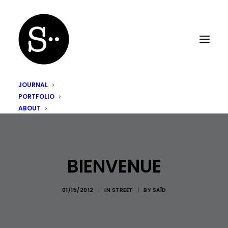
JOURNAL
PORTFOLIO
ABOUT
BIENVENUE
01/15/2012
|
IN
STREET
|
BY
SAÏD