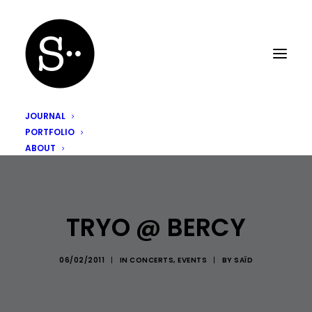
JOURNAL
PORTFOLIO
ABOUT
TRYO @ BERCY
06/02/2011
|
IN
CONCERTS
,
EVENTS
|
BY
SAÏD