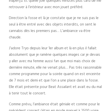
inaperçu. Et quelle joie quelques minutes plus tard de me
retrouver à l’intérieur avec mon jouet préféré.
Direction la fosse et là je constate que je ne suis pas le
seul à être entré avec des objets interdits, on sent le
cannabis dès les premiers pas… L’ambiance va être
chaude.
J’adore Tryo depuis leur 1er album et là en plus il fallait
absolument que je ramène quelques images car je devais
y aller avec ma femme aussi fan que moi mais choix de
dernière minute, elle ne venait plus… Pas très raisonnable
comme programme pour la soirée quand on est enceinte
de 7 mois et demi et que l’on a une place dans la fosse.
Elle était présente pour Beat Assailant et avait eu du mal
à tenir tout le concert.
Comme prévu, l’ambiance était géniale et comme pour le
précédent concert j’étais en mode manuel à 2500 voire